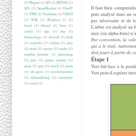
(1)
Plugins
(1)
QT
(1)
RP2040
(1)
Il faut bien comprendre
SCL
(1)
SpamBlocker
(1)
TAoCP
puis analysé dans un s
(1)
TPM
(1)
Toolchain
(1)
UIGUI
pas nécessaire et de to
(1)
WSL
(1)
Windows 11
(1)
batch
(1)
bloctel
(1)
boot
(1)
L'arbre est analysé au f
centos
(1)
cpp
(1)
dsp
(1)
max (ou alpha-beta) n’a 
démarchage
(1)
firewall
(1)
flash
Par convention, la vale
(1)
inclusive
(1)
indent
(1)
jeux
qui a le trait. Autremen
(1)
main
(1)
master
(1)
maths
(1)
doit jouer à partir de ce
nombre premier
(1)
photoshop
Étape 1
(1)
pico
(1)
prime number
(1)
Vert fait face à la posi
qnap
(1)
rpm
(1)
search
(1)
spam
(1)
ssh-agent
(1)
synchronisation
Vert peut-il espérer tire
(1)
telemarketing
(1)
uncrustify
(1)
watch
(1)