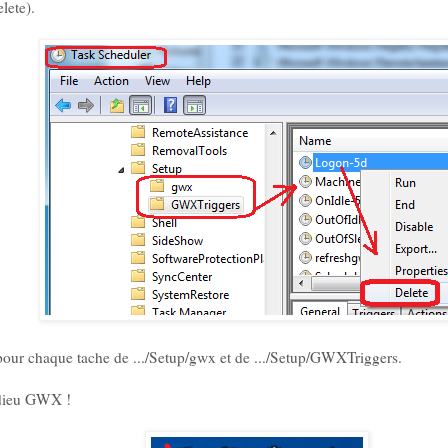
lete).
la pour chaque tache de .../Setup/gwx et de .../Setup/GWXTriggers.
Adieu GWX !