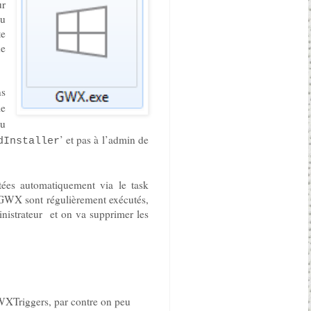
ur
au
te
de
ns
le
eu
’ et pas à l’admin de
dInstaller
utées automatiquement via le task
\GWX sont régulièrement exécutés,
nistrateur et on va supprimer les
GWXTriggers, par contre on peu