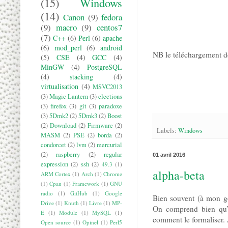
(15)
Windows
(14)
Canon
(9)
fedora
(9)
macro
(9)
centos7
(7)
C++
(6)
Perl
(6)
apache
(6)
mod_perl
(6)
android
NB le téléchargement
(5)
CSE
(4)
GCC
(4)
MinGW
(4)
PostgreSQL
(4)
stacking
(4)
virtualisation
(4)
MSVC2013
(3)
Magic Lantern
(3)
elections
(3)
firefox
(3)
git
(3)
paradoxe
(3)
5Dmk2
(2)
5Dmk3
(2)
Boost
(2)
Download
(2)
Firmware
(2)
Labels:
Windows
MASM
(2)
PSE
(2)
borda
(2)
condorcet
(2)
lvm
(2)
mercurial
(2)
raspberry
(2)
regular
01 avril 2016
expression
(2)
ssh
(2)
49.3
(1)
alpha-beta
ARM Cortex
(1)
Arch
(1)
Chrome
(1)
Cpan
(1)
Framework
(1)
GNU
radio
(1)
GitHub
(1)
Google
Bien souvent (à mon go
Drive
(1)
Knuth
(1)
Livre
(1)
MP-
On comprend bien qu’i
E
(1)
Module
(1)
MySQL
(1)
comment le formaliser. J
Open source
(1)
Opinel
(1)
Perl5