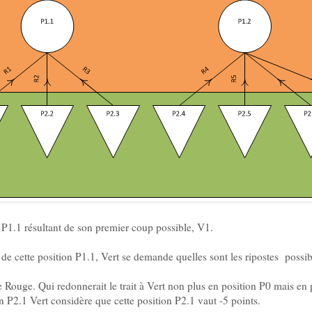
n P1.1 résultant de son premier coup possible, V1.
é de cette position P1.1, Vert se demande quelles sont les ripostes possi
e Rouge. Qui redonnerait le trait à Vert non plus en position P0 mais en
on P2.1 Vert considère que cette position P2.1 vaut -5 points.