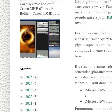
Ce programme intrusif e
Cognisys avec l’objectif
sans crier gare via l’
Canon MP-E 65mm . *
mais cela ne serait qu
Boitier : Canon 5DMK II ...
pseudo mise à jour (
KB
revenir.
Les fichiers installés p
C:\Windows\SysWO
gigantesque répertoir
compliqué, même si on es
base.
Il existe une autre so
Archives
scheduler (planificate
2025
(4)
sous diverses conditions
►
taches qui sont dans l’a
2024
(6)
►
\Microsoft\Wind
2023
(4)
►
et
2022
(3)
►
\Microsoft\Wind
2021
(1)
►
Étonnamment on peu désa
2020
(1)
►