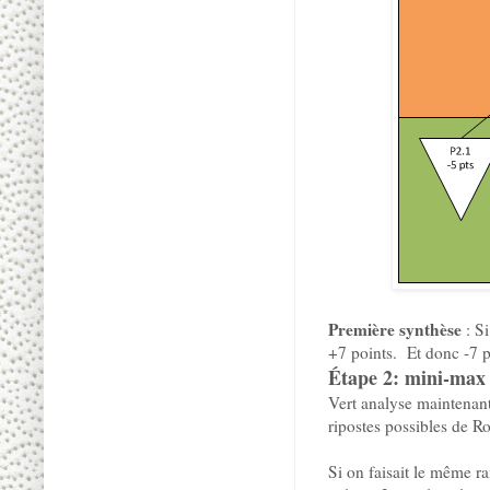
Première synthèse
: S
+7 points. Et donc -7 p
Étape 2: mini-max
Vert analyse maintenant
ripostes possibles de R
Si on faisait le même r