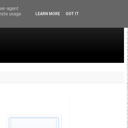
user-agent
erate usage
LEARN MORE
GOT IT