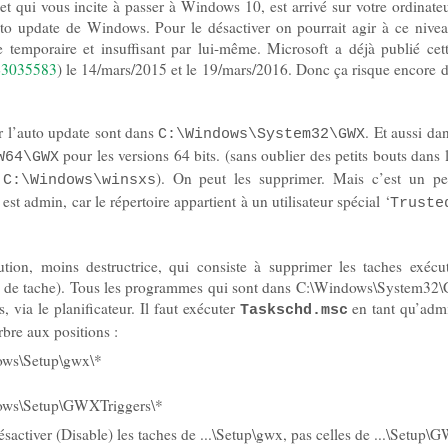
t qui vous incite à passer à Windows 10, est arrivé sur votre ordinate
auto update de Windows. Pour le désactiver on pourrait agir à ce nive
e temporaire et insuffisant par lui-même. Microsoft a déjà publié cet
3035583
) le 14/mars/2015 et le 19/mars/2016. Donc ça risque encore 
ar l’auto update sont dans
. Et aussi da
C:\Windows\System32\GWX
pour les versions 64 bits. (sans oublier des petits bouts dans 
W64\GWX
e
). On peut les supprimer. Mais c’est un p
C:\Windows\winsxs
t admin, car le répertoire appartient à un utilisateur spécial ‘
Truste
lution, moins destructrice, qui consiste à supprimer les taches exéc
ur de tache). Tous les programmes qui sont dans C:\Windows\System32
, via le planificateur. Il faut exécuter
en tant qu’admi
Taskschd.msc
rbre aux positions :
ows\Setup\gwx\*
ows\Setup\GWXTriggers\*
ctiver (Disable) les taches de ...\Setup\gwx, pas celles de ...\Setup\