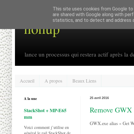
This site uses cookies from Google to d
are shared with Google along with perf
statistics, and to detect and address 
nohup
lance un processus qui restera actif après la dé
Accueil
A propos
Beaux Liens
A la une
25 avril 2016
Remove GWX
StackShot + MP-E65
mm
GWX.exe alias « Get Wi
Voici comment j’utilise en
général le rail StackShot de