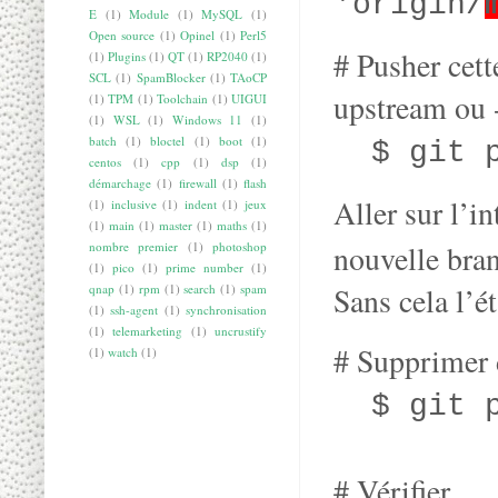
'origin/
E
(1)
Module
(1)
MySQL
(1)
Open source
(1)
Opinel
(1)
Perl5
# Pusher cette
(1)
Plugins
(1)
QT
(1)
RP2040
(1)
SCL
(1)
SpamBlocker
(1)
TAoCP
upstream ou 
(1)
TPM
(1)
Toolchain
(1)
UIGUI
(1)
WSL
(1)
Windows 11
(1)
batch
(1)
bloctel
(1)
boot
(1)
$ git pu
centos
(1)
cpp
(1)
dsp
(1)
démarchage
(1)
firewall
(1)
flash
Aller sur l’i
(1)
inclusive
(1)
indent
(1)
jeux
(1)
main
(1)
master
(1)
maths
(1)
nombre premier
(1)
photoshop
nouvelle bran
(1)
pico
(1)
prime number
(1)
qnap
(1)
rpm
(1)
search
(1)
spam
Sans cela l’é
(1)
ssh-agent
(1)
synchronisation
(1)
telemarketing
(1)
uncrustify
# Supprimer d
(1)
watch
(1)
$ git pu
# Vérifier