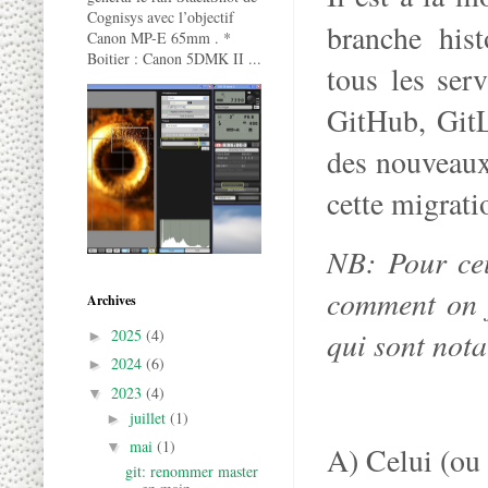
Cognisys avec l’objectif
branche hist
Canon MP-E 65mm . *
Boitier : Canon 5DMK II ...
tous les ser
GitHub, GitL
des nouveaux
cette migrati
NB: Pour ceu
comment on f
Archives
qui sont nota
2025
(4)
►
2024
(6)
►
2023
(4)
▼
juillet
(1)
►
mai
(1)
▼
A) Celui (ou c
git: renommer master