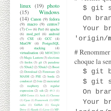
linux
(19)
photo
$ git s
(15)
Windows
On bra
(14)
Canon
(9)
fedora
(9)
macro
(9)
centos7
Your bra
(7)
C++
(6)
Perl
(6)
apache
(6)
mod_perl
(6)
android
'origin/
(5)
CSE
(4)
GCC
(4)
MinGW
(4)
PostgreSQL
(4)
stacking
(4)
# Renommer 
virtualisation
(4)
MSVC2013
(3)
Magic Lantern
(3)
elections
choque la sen
(3)
firefox
(3)
git
(3)
paradoxe
(3)
5Dmk2
(2)
5Dmk3
(2)
Boost
$ git b
(2)
Download
(2)
Firmware
(2)
MASM
(2)
PSE
(2)
borda
(2)
$ git s
condorcet
(2)
lvm
(2)
mercurial
(2)
raspberry
(2)
regular
On bra
expression
(2)
ssh
(2)
49.3
(1)
ARM Cortex
(1)
Arch
(1)
Chrome
(1)
Cpan
(1)
Framework
(1)
GNU
Your bra
radio
(1)
GitHub
(1)
Google
Drive
(1)
Knuth
(1)
Livre
(1)
MP-