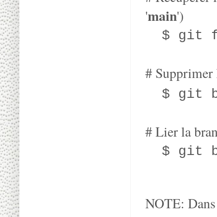
main
'
')
$ git f
# Supprimer l
$ git br
# Lier la bra
$ git br
NOTE: Dans ce