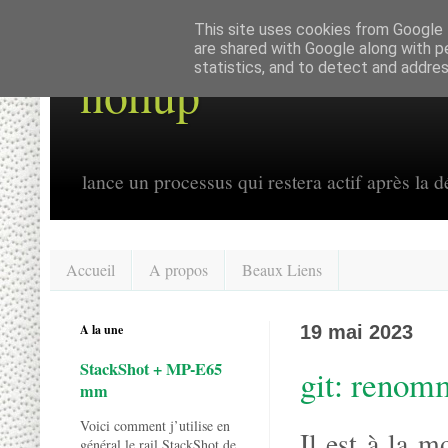
This site uses cookies from Google t
are shared with Google along with p
statistics, and to detect and addre
nohup
lance un processus qui restera actif après la dé
Accueil
A propos
Beaux Liens
A la une
19 mai 2023
StackShot + MP-E65
git: renom
mm
Voici comment j’utilise en
Il est à la 
général le rail StackShot de