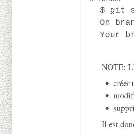
$ git s
On bra
Your bra
NOTE: L'i
créer 
modifi
suppri
Il est do