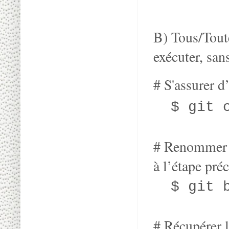
B) Tous/Toute
exécuter, sans
# S'assurer d’
$ git c
# Renommer l
à l’étape pré
$ git b
# Récupérer l