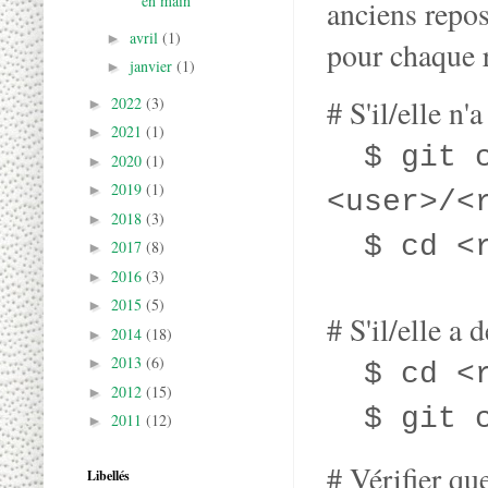
en main
anciens repos
avril
(1)
►
pour chaque 
janvier
(1)
►
2022
(3)
# S'il/elle n'
►
2021
(1)
►
$ git cl
2020
(1)
►
2019
(1)
►
<user>/<
2018
(3)
►
$ cd <r
2017
(8)
►
2016
(3)
►
2015
(5)
►
# S'il/elle a 
2014
(18)
►
2013
(6)
►
$ cd <r
2012
(15)
►
$ git c
2011
(12)
►
# Vérifier que
Libellés