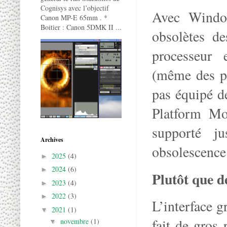
Cognisys avec l’objectif
Avec Window
Canon MP-E 65mm . *
Boitier : Canon 5DMK II ...
obsolètes d
processeur 
(même des pr
pas équipé d
Platform Mo
supporté j
Archives
obsolescenc
2025
(4)
►
2024
(6)
►
Plutôt que d
2023
(4)
►
2022
(3)
►
L’interface 
2021
(1)
▼
fait de gros 
novembre
(1)
▼