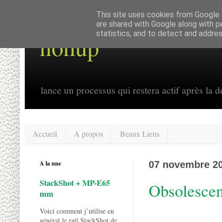
This site uses cookies from Google t
are shared with Google along with p
statistics, and to detect and addre
nohup
lance un processus qui restera actif après la dé
Accueil
A propos
Beaux Liens
A la une
07 novembre 2
StackShot + MP-E65
Obsolescen
mm
Voici comment j’utilise en
général le rail StackShot de