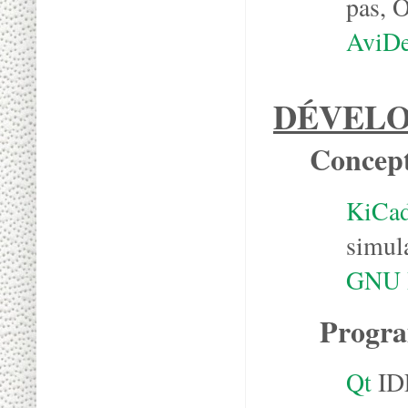
pas, O
AviD
DÉVEL
Concept
KiCa
simul
GNU 
Progra
Qt
IDE