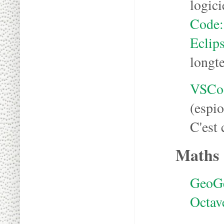
logici
Code:
Eclip
longt
VSCo
(espi
C'est
Maths
GeoG
Octav