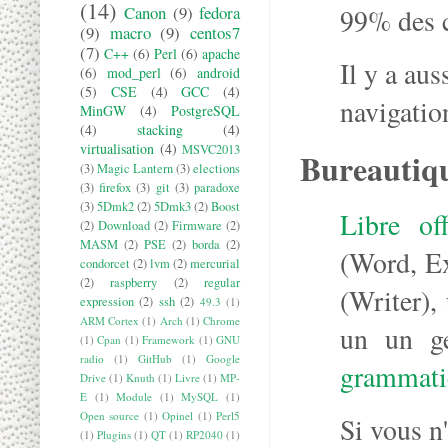
(14)
Canon
(9)
fedora
99% des c
(9)
macro
(9)
centos7
(7)
C++
(6)
Perl
(6)
apache
Il y a aus
(6)
mod_perl
(6)
android
(5)
CSE
(4)
GCC
(4)
navigati
MinGW
(4)
PostgreSQL
(4)
stacking
(4)
virtualisation
(4)
MSVC2013
Bureautiq
(3)
Magic Lantern
(3)
elections
(3)
firefox
(3)
git
(3)
paradoxe
(3)
5Dmk2
(2)
5Dmk3
(2)
Boost
Libre off
(2)
Download
(2)
Firmware
(2)
MASM
(2)
PSE
(2)
borda
(2)
(Word, Ex
condorcet
(2)
lvm
(2)
mercurial
(2)
raspberry
(2)
regular
(Writer),
expression
(2)
ssh
(2)
49.3
(1)
ARM Cortex
(1)
Arch
(1)
Chrome
un un ge
(1)
Cpan
(1)
Framework
(1)
GNU
radio
(1)
GitHub
(1)
Google
grammati
Drive
(1)
Knuth
(1)
Livre
(1)
MP-
E
(1)
Module
(1)
MySQL
(1)
Open source
(1)
Opinel
(1)
Perl5
Si vous n
(1)
Plugins
(1)
QT
(1)
RP2040
(1)