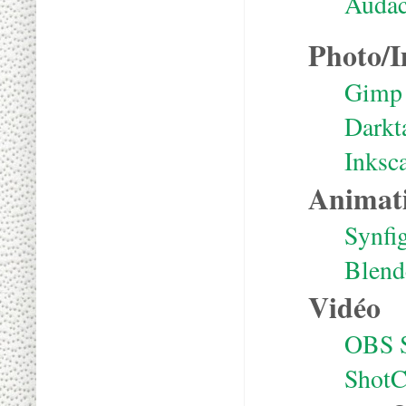
Audac
Photo/
Gimp
Darkt
Inksc
Animat
Synfi
Blend
Vidéo
OBS S
ShotC