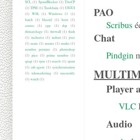
SCL
(1)
SpamBlocker
(1)
TAoCP
PAO
(1)
TPM
(1)
Toolchain
(1)
UIGUI
(1)
WSL
(1)
Windows 11
(1)
batch
(1)
bloctel
(1)
boot
(1)
Scribus
é
centos
(1)
cpp
(1)
dsp
(1)
démarchage
(1)
firewall
(1)
flash
Chat
(1)
inclusive
(1)
indent
(1)
jeux
(1)
main
(1)
master
(1)
maths
(1)
nombre premier
(1)
photoshop
Pindgin
m
(1)
pico
(1)
prime number
(1)
qnap
(1)
rpm
(1)
search
(1)
spam
(1)
ssh-agent
(1)
synchronisation
MULTIM
(1)
telemarketing
(1)
uncrustify
(1)
watch
(1)
Player 
VLC
L
Audio