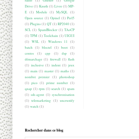
radio
(1)
GitHub
(1)
Google
Drive
(1)
Knuth
(1)
Livre
(1)
MP-
E
(1)
Module
(1)
MySQL
(1)
Open source
(1)
Opinel
(1)
Perl5
(1)
Plugins
(1)
QT
(1)
RP2040
(1)
SCL
(1)
SpamBlocker
(1)
TAoCP
(1)
TPM
(1)
Toolchain
(1)
UIGUI
(1)
WSL
(1)
Windows 11
(1)
batch
(1)
bloctel
(1)
boot
(1)
centos
(1)
cpp
(1)
dsp
(1)
démarchage
(1)
firewall
(1)
flash
(1)
inclusive
(1)
indent
(1)
jeux
(1)
main
(1)
master
(1)
maths
(1)
nombre premier
(1)
photoshop
(1)
pico
(1)
prime number
(1)
qnap
(1)
rpm
(1)
search
(1)
spam
(1)
ssh-agent
(1)
synchronisation
(1)
telemarketing
(1)
uncrustify
(1)
watch
(1)
Rechercher dans ce blog