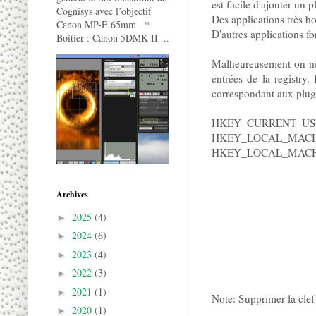
est facile d'ajouter un 
Cognisys avec l’objectif
Des applications très h
Canon MP-E 65mm . *
D'autres applications 
Boitier : Canon 5DMK II ...
Malheureusement on ne p
entrées de la registry.
correspondant aux plugi
HKEY_CURRENT_USER
HKEY_LOCAL_MACH
HKEY_LOCAL_MACHI
Archives
2025
(4)
►
2024
(6)
►
2023
(4)
►
2022
(3)
►
2021
(1)
►
Note: Supprimer la clef
2020
(1)
►