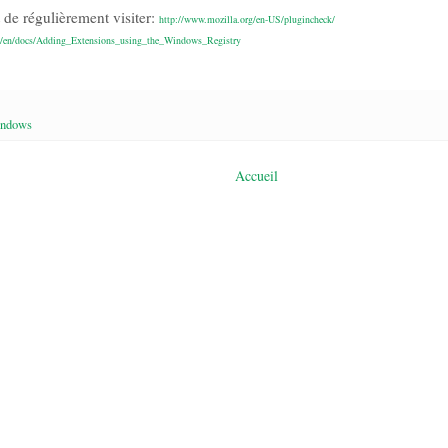
de régulièrement visiter:
http://www.mozilla.org/en-US/plugincheck/
org/en/docs/Adding_Extensions_using_the_Windows_Registry
ndows
Accueil