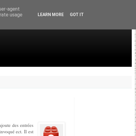
user-agent
erate usage
LEARN MORE
GOT IT
ajoute des entrées
invoqué ect. Il est