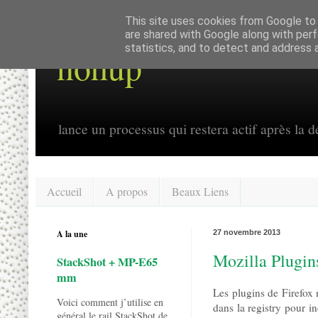
This site uses cookies from Google to d
are shared with Google along with perf
statistics, and to detect and address 
nohup
lance un processus qui restera actif après la dé
Accueil
A propos
Beaux Liens
A la une
27 novembre 2013
Mozilla Plugins
StackShot + MP-E65
mm
Les plugins de Firefox 
Voici comment j’utilise en
dans la registry pour in
général le rail StackShot de