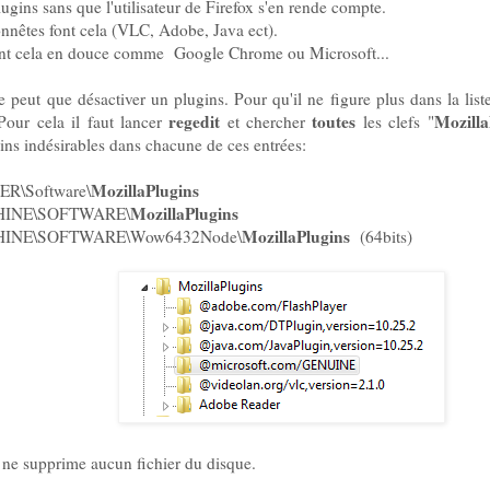
plugins sans que l'utilisateur de Firefox s'en rende compte.
onnêtes font cela (VLC, Adobe, Java ect).
font cela en douce comme Google Chrome ou Microsoft...
eut que désactiver un plugins. Pour qu'il ne figure plus dans la liste
regedit
toutes
Mozilla
 Pour cela il faut lancer
et chercher
les clefs "
ns indésirables dans chacune de ces entrées:
MozillaPlugins
\Software\
MozillaPlugins
INE\SOFTWARE\
MozillaPlugins
NE\SOFTWARE\Wow6432Node\
(64bits)
 ne supprime aucun fichier du disque.