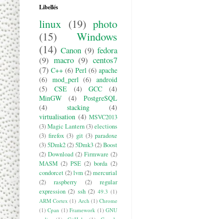
Libellés
linux
(19)
photo
(15)
Windows
(14)
Canon
(9)
fedora
(9)
macro
(9)
centos7
(7)
C++
(6)
Perl
(6)
apache
(6)
mod_perl
(6)
android
(5)
CSE
(4)
GCC
(4)
MinGW
(4)
PostgreSQL
(4)
stacking
(4)
virtualisation
(4)
MSVC2013
(3)
Magic Lantern
(3)
elections
(3)
firefox
(3)
git
(3)
paradoxe
(3)
5Dmk2
(2)
5Dmk3
(2)
Boost
(2)
Download
(2)
Firmware
(2)
MASM
(2)
PSE
(2)
borda
(2)
condorcet
(2)
lvm
(2)
mercurial
(2)
raspberry
(2)
regular
expression
(2)
ssh
(2)
49.3
(1)
ARM Cortex
(1)
Arch
(1)
Chrome
(1)
Cpan
(1)
Framework
(1)
GNU