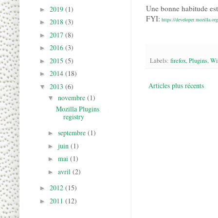
Une bonne habitude est 
2019
(1)
►
FYI:
https://developer.mozilla.
2018
(3)
►
2017
(8)
►
2016
(3)
►
2015
(5)
Labels:
firefox
,
Plugins
,
Wi
►
2014
(18)
►
Articles plus récents
2013
(6)
▼
novembre
(1)
▼
Mozilla Plugins
registry
septembre
(1)
►
juin
(1)
►
mai
(1)
►
avril
(2)
►
2012
(15)
►
2011
(12)
►