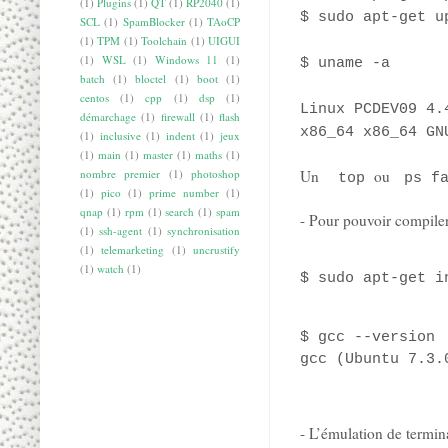
(1)
Plugins
(1)
QT
(1)
RP2040
(1)
$ sudo apt-get u
SCL
(1)
SpamBlocker
(1)
TAoCP
(1)
TPM
(1)
Toolchain
(1)
UIGUI
(1)
WSL
(1)
Windows 11
(1)
$ uname -a
batch
(1)
bloctel
(1)
boot
(1)
centos
(1)
cpp
(1)
dsp
(1)
Linux PCDEV09 4.
démarchage
(1)
firewall
(1)
flash
x86_64 x86_64 GN
(1)
inclusive
(1)
indent
(1)
jeux
(1)
main
(1)
master
(1)
maths
(1)
Un
ou
nombre premier
(1)
photoshop
top
ps f
(1)
pico
(1)
prime number
(1)
qnap
(1)
rpm
(1)
search
(1)
spam
- Pour pouvoir compiler 
(1)
ssh-agent
(1)
synchronisation
(1)
telemarketing
(1)
uncrustify
(1)
watch
(1)
$ sudo apt-get i
$ gcc --version

gcc (Ubuntu 7.3.
- L’émulation de termi