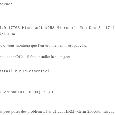
pgrade
4.0-17763-Microsoft #253-Microsoft Mon Dec 31 17:4
U/Linux
vous montrera que l’environnement n'est pas
réel
.
aux
du code C/C++ il faut installer la suite gcc:
nstall build-essential

0-27ubuntu1~18.04) 7.3.0
nal peut poser des problèmes. Par défaut TERM=xterm-256color. En cas 