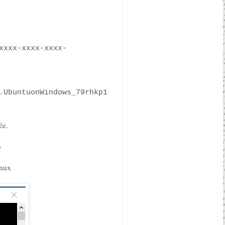
xxxx-xxxx-xxxx-
.UbuntuonWindows_79rhkp1
ée.
»
inux