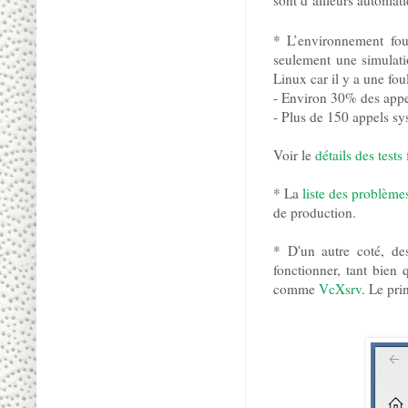
sont d’ailleurs automa
* L’environnement fo
seulement une simulatio
Linux car il y a une foul
- Environ 30% des appe
- Plus de 150 appels s
Voir le
détails des tests
* La
liste des problème
de production.
* D'un autre coté, de
fonctionner, tant bie
comme
VcXsrv
. Le pri