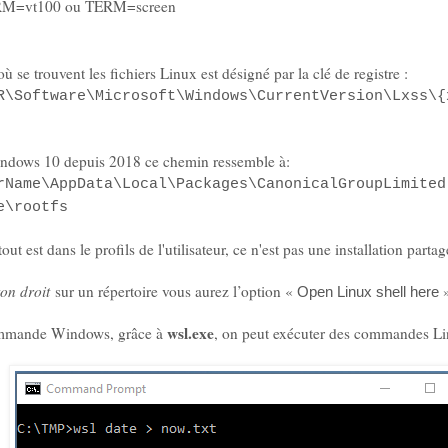
RM=vt100 ou TERM=screen
ù se trouvent les fichiers Linux est désigné par la clé de registre :
R\Software\Microsoft\Windows\CurrentVersion\Lxss\{
indows 10 depuis 2018 ce chemin ressemble à:
rName\AppData\Local\Packages\CanonicalGroupLimited
e\rootfs
t est dans le profils de l'utilisateur, ce n'est pas une installation partag
ton droit
sur un répertoire vous aurez l’option «
Open Linux shell here
wsl.exe
commande Windows, grâce à
, on peut exécuter des commandes L