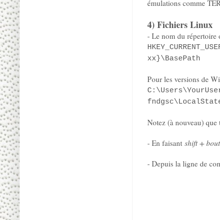
émulations comme TE
4) Fichiers Linux
- Le nom du répertoire o
HKEY_CURRENT_USE
xx}\BasePath
Pour les versions de W
C:\Users\YourUse
fndgsc\LocalStat
Notez (à nouveau) que tou
- En faisant
shift + bou
- Depuis la ligne de 