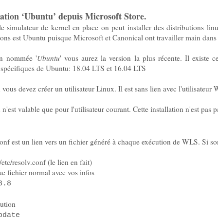
ication ‘Ubuntu’ depuis Microsoft Store.
e simulateur de kernel en place on peut installer des distributions lin
tions est Ubuntu puisque Microsoft et Canonical ont travailler main da
ion nommée '
Ubuntu
' vous aurez la version la plus récente. Il existe
s spécifiques de Ubuntu: 18.04 LTS et 16.04 LTS
vous devez créer un utilisateur Linux. Il est sans lien avec l'utilisateur
 n'est valable que pour l'utilisateur courant. Cette installation n'est pas 
v.conf est un lien vers un fichier généré à chaque exécution de WLS. Si s
tc/resolv.conf (le lien en fait)
ue fichier normal avec vos infos
8.8
bution
pdate