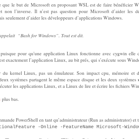
e que le but de Microsoft en proposant WSL est de faire bénéficier 
et non l’inverse. Il n’est pas question pour Microsoft d’aider les d
ais seulement d’aider les développeurs d’applications Windows.
ppelait “Bash for Windows”. Tout est dit.
uisque pour qu'une application Linux fonctionne avec cygwin elle do
t exactement l’application Linux, au bit prés, qui s’exécute sous Win
 du kernel Linux, pas un émulateur. Son impact cpu, mémoire et di
 deux systèmes partagent le même espace disque et les deux systèmes
uter les applications Linux, et a Linux de lire et écrire les fichiers W
s
plus bas.
mmande PowerShell en tant qu’administrateur (Run as administrator) et 
tionalFeature -Online -FeatureName Microsoft-Windo