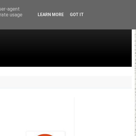
user-agent
erate usage
LEARN MORE
GOT IT