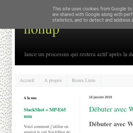
This site uses cookies from Google to d
are shared with Google along with perf
statistics, and to detect and address 
nohup
lance un processus qui restera actif après la dé
Accueil
A propos
Beaux Liens
A la une
16 janvier 2019
Débuter avec 
StackShot + MP-E65
mm
Débuter avec 
Voici comment j’utilise en
général le rail StackShot de