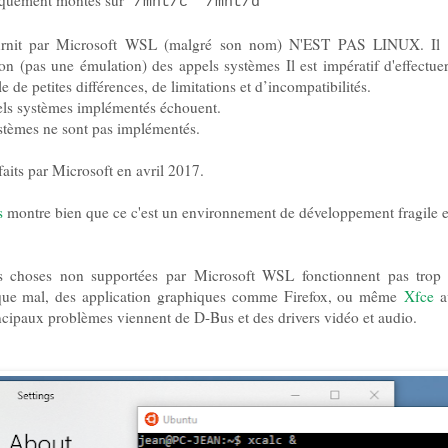
tiquement montés sur
/mnt/c /mnt/d
urnit par Microsoft WSL (malgré son nom) N'EST PAS LINUX. Il 
n (pas une émulation) des appels systèmes Il est impératif d'effectuer 
e de petites différences, de limitations et d’incompatibilités.
ls systèmes implémentés échouent.
ystèmes ne sont pas implémentés.
faits par Microsoft en avril 2017.
s
montre bien que ce c'est un environnement de développement fragile 
s choses non supportées par Microsoft WSL fonctionnent pas trop 
n que mal, des application graphiques comme Firefox, ou même
Xfce
a
ncipaux problèmes viennent de D-Bus et des drivers vidéo et audio.