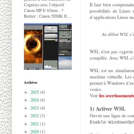
Il faut bien comprendr
Cognisys avec l’objectif
Canon MP-E 65mm . *
possibilités de Linux 
Boitier : Canon 5DMK II ...
d’applications Linux m
Au début WSL s’a
WSL n'est pas cygwin p
compilée. Avec WSL c'es
WSL est un simulateur
machine virtuelle. Les
permet à Windows d’exéc
Archives
vraies.
2025
(4)
►
les avertissement
Voir
2024
(6)
►
1) Activer WSL
2023
(4)
►
Ouvrir une ligne de co
2022
(3)
►
Enable-WindowsOp
2021
(1)
►
2020
(1)
►