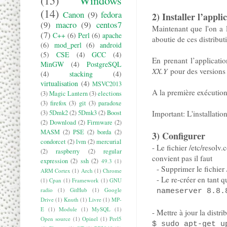
(15)
Windows
(14)
Canon
(9)
fedora
2) Installer l’appl
(9)
macro
(9)
centos7
Maintenant que l'on a l
(7)
C++
(6)
Perl
(6)
apache
aboutie de ces distribu
(6)
mod_perl
(6)
android
(5)
CSE
(4)
GCC
(4)
En prenant l’applicat
MinGW
(4)
PostgreSQL
XX.Y
pour des version
(4)
stacking
(4)
virtualisation
(4)
MSVC2013
A la première exécution 
(3)
Magic Lantern
(3)
elections
(3)
firefox
(3)
git
(3)
paradoxe
Important: L'installation
(3)
5Dmk2
(2)
5Dmk3
(2)
Boost
(2)
Download
(2)
Firmware
(2)
MASM
(2)
PSE
(2)
borda
(2)
3) Configurer
condorcet
(2)
lvm
(2)
mercurial
- Le fichier /etc/resol
(2)
raspberry
(2)
regular
convient pas il faut
expression
(2)
ssh
(2)
49.3
(1)
- Supprimer le fichier /e
ARM Cortex
(1)
Arch
(1)
Chrome
- Le re-créer en tant q
(1)
Cpan
(1)
Framework
(1)
GNU
radio
(1)
GitHub
(1)
Google
nameserver 8.8.
Drive
(1)
Knuth
(1)
Livre
(1)
MP-
E
(1)
Module
(1)
MySQL
(1)
- Mettre à jour la distri
Open source
(1)
Opinel
(1)
Perl5
$ sudo apt-get u